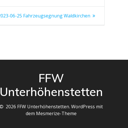
Nächster
2023-06-25 Fahrzeugsegnung Waldkirchen
eitrag:
FFW
Unterhöhenstetten
© 2026 FFW Unterhöhenstetten. WordPress mit
dem
Mesmerize-Theme