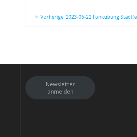
Beitrags-
Vorheriger
Vorherige:
2023-06-22 Funkübung Stadtf
Beitrag:
Navigation
Newsletter
anmelden