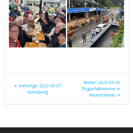
Beitrags-
Nächster
Weiter:
2023-09-30
Vorheriger
Vorherige:
2023-09-07
Navigation
Beitrag:
Flugunfallseminar in
Beitrag:
Kurzübung
Neureichenau