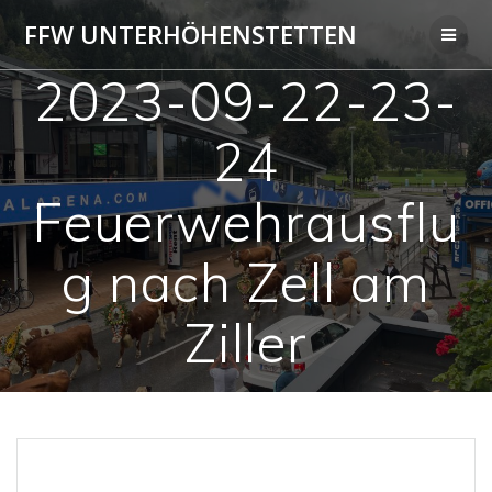
Zum
FFW UNTERHÖHENSTETTEN
Inhalt
springen
2023-09-22-23-
24
Feuerwehrausflu
g nach Zell am
Ziller