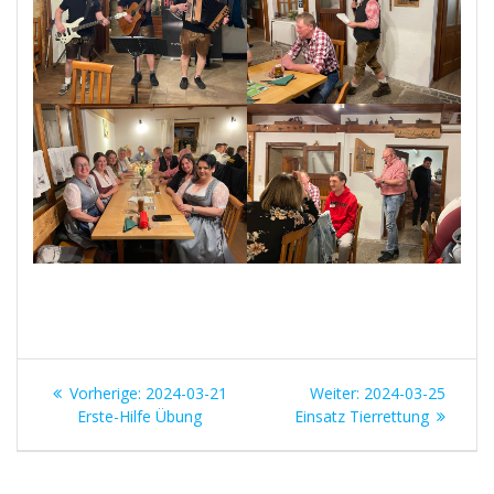
Beitrags-
Vorheriger
Nächster
Vorherige:
2024-03-21
Weiter:
2024-03-25
Navigation
Beitrag:
Beitrag:
Erste-Hilfe Übung
Einsatz Tierrettung