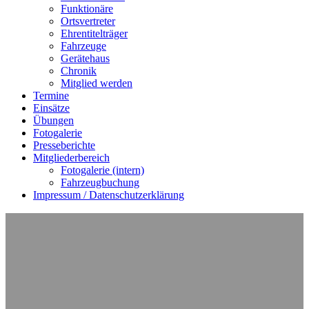
Funktionäre
Ortsvertreter
Ehrentitelträger
Fahrzeuge
Gerätehaus
Chronik
Mitglied werden
Termine
Einsätze
Übungen
Fotogalerie
Presseberichte
Mitgliederbereich
Fotogalerie (intern)
Fahrzeugbuchung
Impressum / Datenschutzerklärung