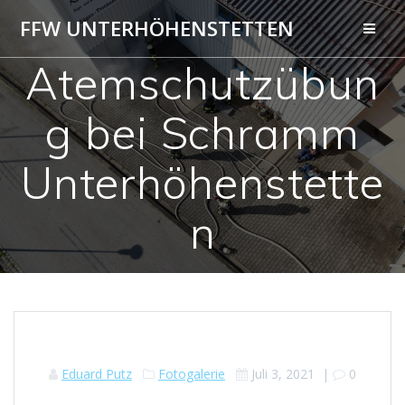
Zum
FFW UNTERHÖHENSTETTEN
Inhalt
springen
Atemschutzübun
g bei Schramm
Unterhöhenstette
n
Eduard Putz
Fotogalerie
Juli 3, 2021
|
0